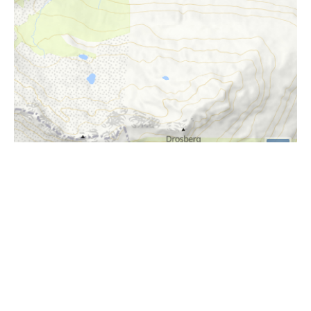
i
Höhenprofil
2100m
2000m
1900m
1800m