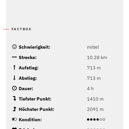
FACTBOX
Schwierigkeit:
mittel
Strecke:
10.28 km
Aufstieg:
713 m
Abstieg:
713 m
Dauer:
4 h
Tiefster Punkt:
1410 m
Höchster Punkt:
2091 m
Kondition: