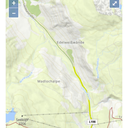
+
⤢
–