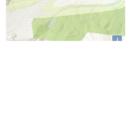
i
Höhenprofil
1175m
1170m
1165m
1160m
1155m
1150m