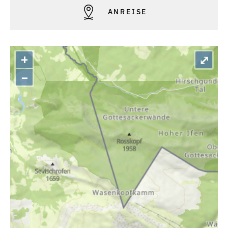
ANREISE
+
⤢
–