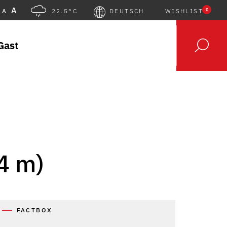
A
0
A
22.5°C
DEUTSCH
WISHLIST
Gast
4 m)
FACTBOX