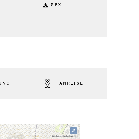
GPX
UNG
ANREISE
⤢