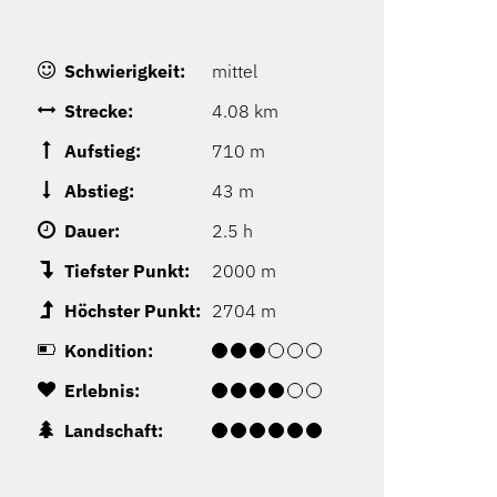
Schwierigkeit:
mittel
Strecke:
4.08 km
Aufstieg:
710 m
Abstieg:
43 m
Dauer:
2.5 h
Tiefster Punkt:
2000 m
Höchster Punkt:
2704 m
Kondition:
Erlebnis:
Landschaft: