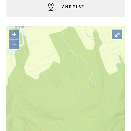
ANREISE
+
⤢
–