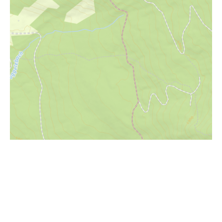
i
Höhenprofil