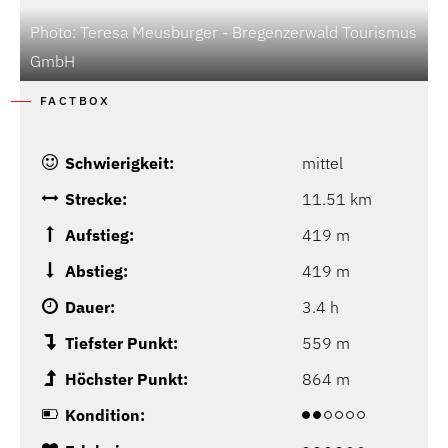
Photo: Teresa Meusburger - Bregenzerwald Tourismus
GmbH
FACTBOX
Schwierigkeit:
mittel
Strecke:
11.51 km
Aufstieg:
419 m
Abstieg:
419 m
Dauer:
3.4 h
Tiefster Punkt:
559 m
Höchster Punkt:
864 m
Kondition: