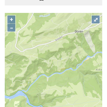
+
⤢
–