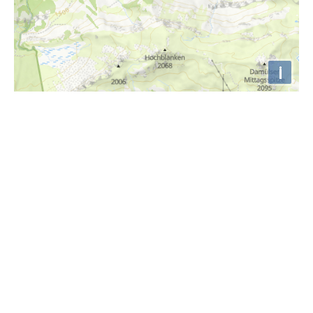
i
Höhenprofil
850m
800m
750m
700m
650m
600m