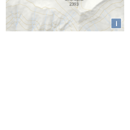
i
Höhenprofil
1500m
1400m
1300m
1200m
1100m