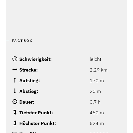
FACTBOX
Schwierigkeit:
leicht
Strecke:
2.29 km
Aufstieg:
170 m
Abstieg:
20 m
Dauer:
0.7 h
Tiefster Punkt:
450 m
Höchster Punkt:
624 m