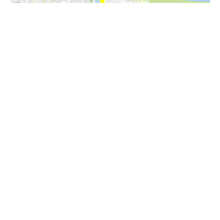
i
Höhenprofil
600m
550m
500m