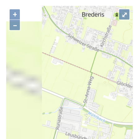
+
⤢
–