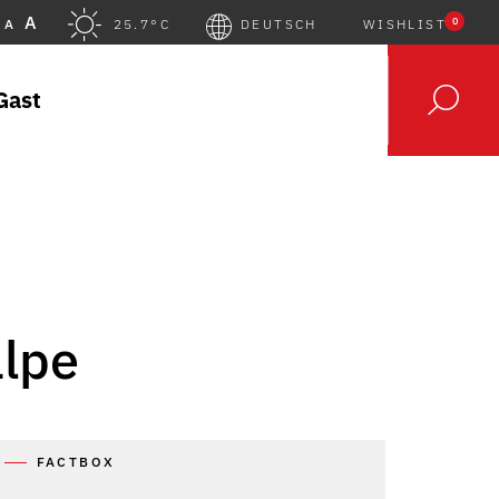
A
0
A
25.7°C
DEUTSCH
WISHLIST
Gast
lpe
FACTBOX