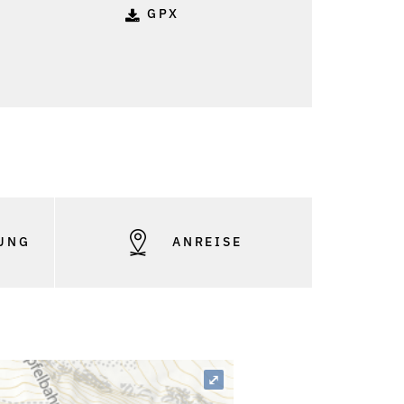
GPX
UNG
ANREISE
⤢