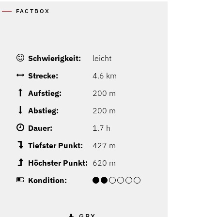
FACTBOX
Schwierigkeit:
leicht
Strecke:
4.6 km
Aufstieg:
200 m
Abstieg:
200 m
Dauer:
1.7 h
Tiefster Punkt:
427 m
Höchster Punkt:
620 m
Kondition:
GPX