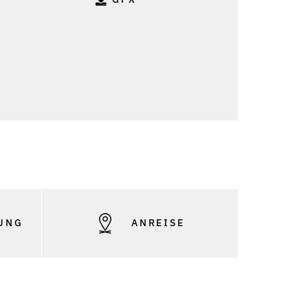
: Stiplovsek Dietmar
UNG
ANREISE