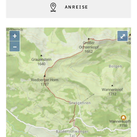
ANREISE
+
⤢
–