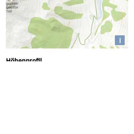
i
Höhenprofil
800m
750m
700m