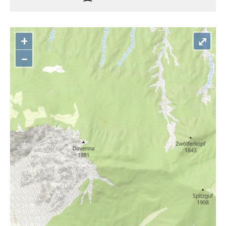
+
⤢
–