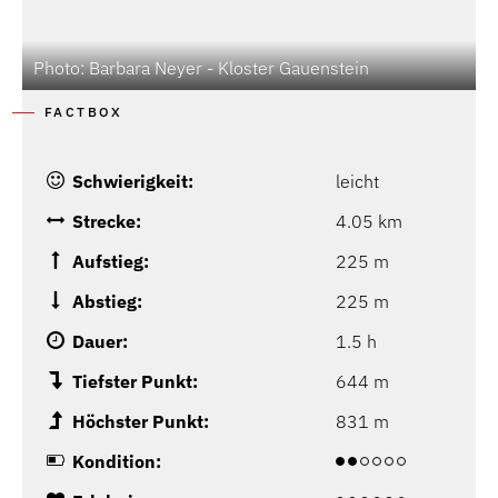
Photo: Barbara Neyer - Kloster Gauenstein
FACTBOX
Schwierigkeit:
leicht
Strecke:
4.05 km
Aufstieg:
225 m
Abstieg:
225 m
Dauer:
1.5 h
Tiefster Punkt:
644 m
Höchster Punkt:
831 m
Kondition: