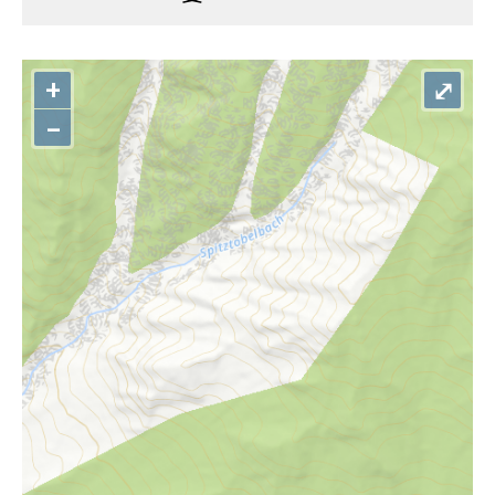
+
⤢
–