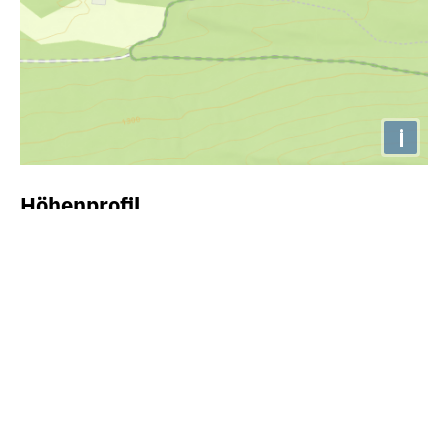
i
Höhenprofil
1060m
1050m
1040m
1030m