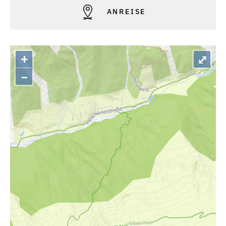
ANREISE
+
⤢
–