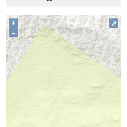
+
⤢
–