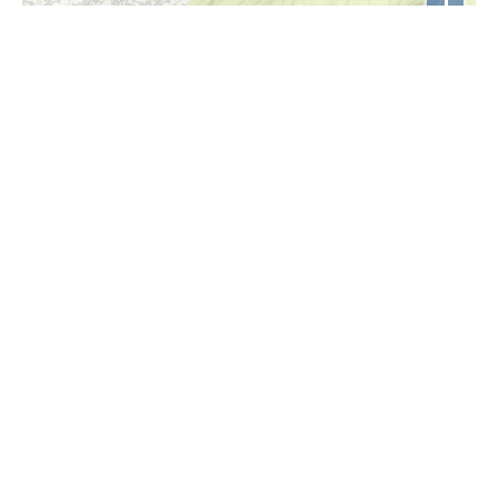
i
Höhenprofil
1990m
1985m
1980m
1975m
0km
0km
0km
1km
1km