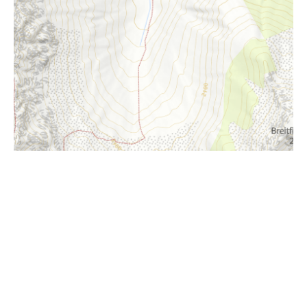
i
Höhenprofil
1020m