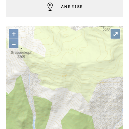
ANREISE
+
⤢
–