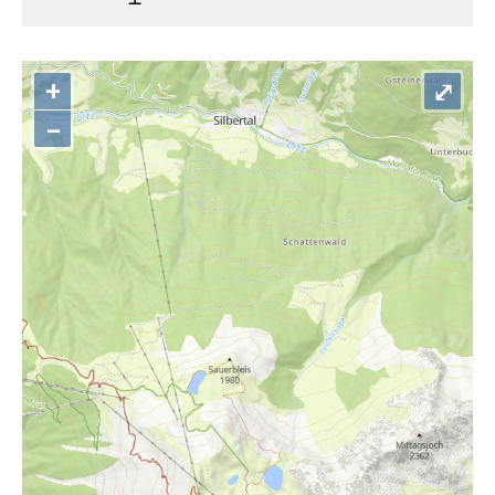
+
⤢
–