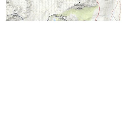
i
Höhenprofil
2000m
1800m
1600m
1400m