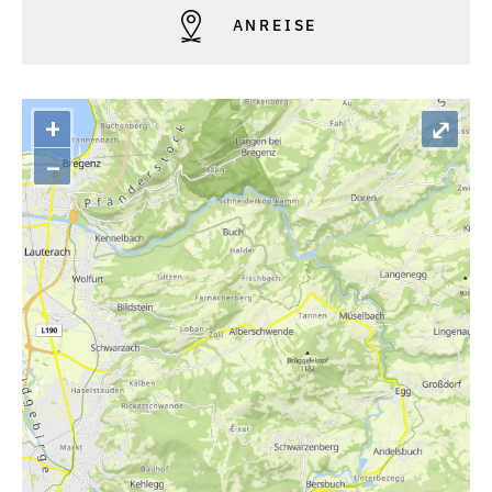
ANREISE
+
⤢
–