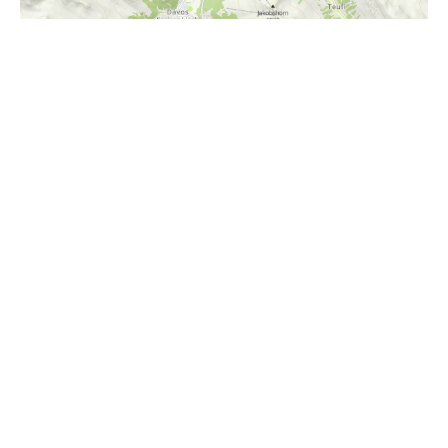
i
Höhenprofil