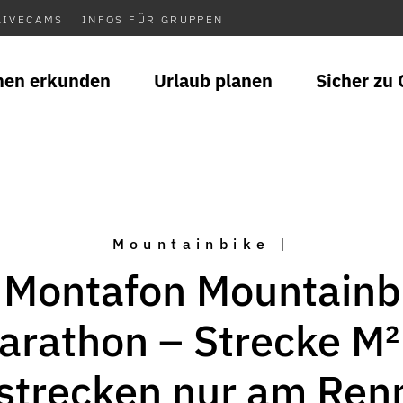
LIVECAMS
INFOS FÜR GRUPPEN
nen erkunden
Urlaub planen
Sicher zu 
Mountainbike |
 Montafon Mountainb
arathon – Strecke M² 
lstrecken nur am Ren