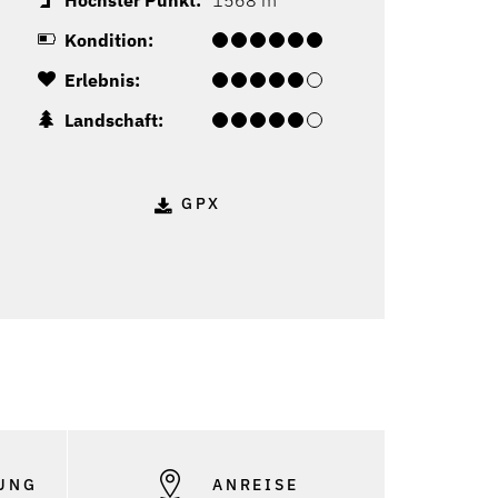
Höchster Punkt:
1568 m
Kondition:
Erlebnis:
Landschaft:
GPX
UNG
ANREISE