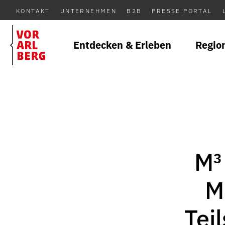
KONTAKT
UNTERNEHMEN
B2B
PRESSE PORTAL
Entdecken & Erleben
Regio
M³
M
Tei