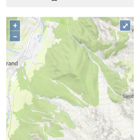
+
⤢
–