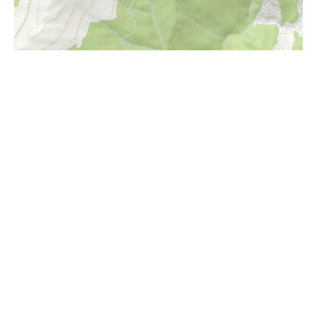
i
Höhenprofil
2060m
2040m
2020m