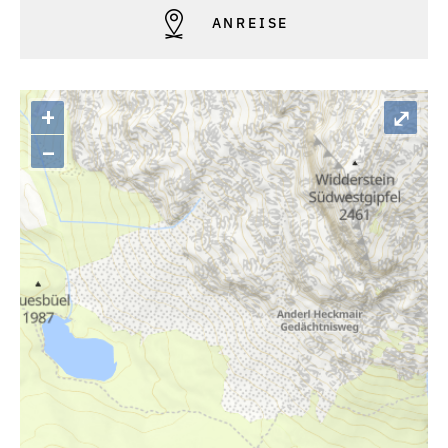
ANREISE
+
⤢
–