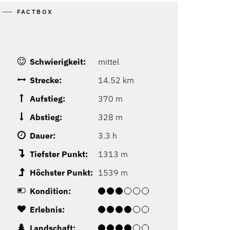
FACTBOX
Schwierigkeit:
mittel
Strecke:
14.52 km
Aufstieg:
370 m
Abstieg:
328 m
Dauer:
3.3 h
Tiefster Punkt:
1313 m
Höchster Punkt:
1539 m
Kondition:
Erlebnis:
Landschaft: