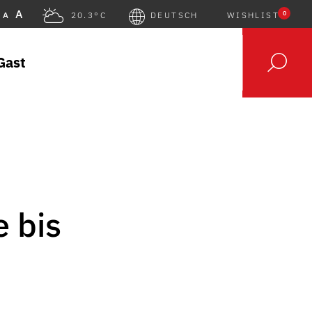
A
0
A
20.3°C
DEUTSCH
WISHLIST
Gast
 bis