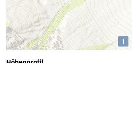
i
Höhenprofil
1560m
1540m
1520m
1500m
1480m
1460m