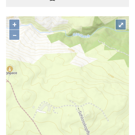
+
⤢
–