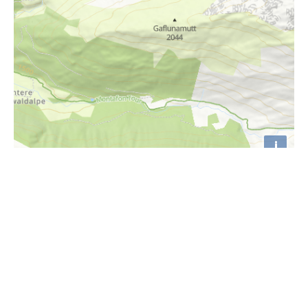
i
Höhenprofil
1070m
1060m
1050m