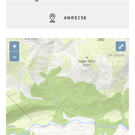
ANREISE
+
⤢
–