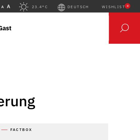
A
0
A
23.4°C
DEUTSCH
WISHLIST
Gast
erung
FACTBOX