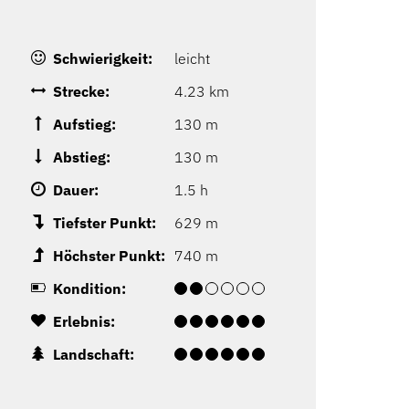
Schwierigkeit:
leicht
Strecke:
4.23 km
Aufstieg:
130 m
Abstieg:
130 m
Dauer:
1.5 h
Tiefster Punkt:
629 m
Höchster Punkt:
740 m
Kondition:
Erlebnis:
Landschaft: