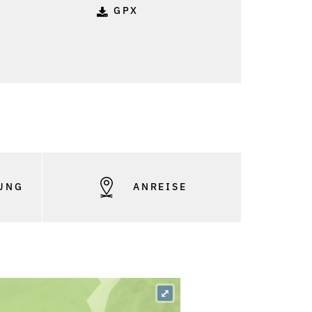
GPX
UNG
ANREISE
⤢