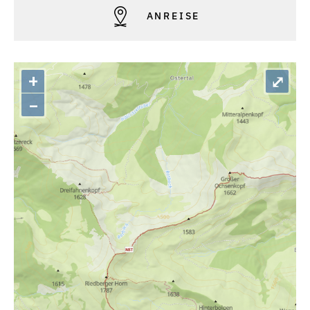
ANREISE
+
⤢
–