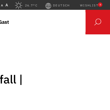
A
0
A
26.7°C
DEUTSCH
WISHLIST
Gast
all |