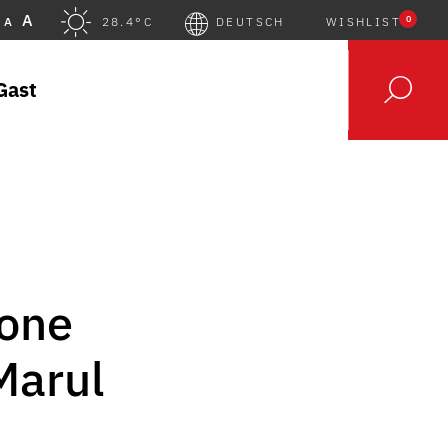
A
0
A
28.4°C
DEUTSCH
WISHLIST
Gast
zone
Marul