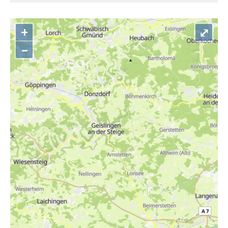
+
⤢
–