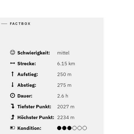
FACTBOX
Schwierigkeit:
mittel
Strecke:
6.15 km
Aufstieg:
250 m
Abstieg:
275 m
Dauer:
2.6 h
Tiefster Punkt:
2027 m
Höchster Punkt:
2234 m
Kondition: