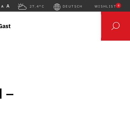
A
0
A
27.4°C
DEUTSCH
WISHLIST
Gast
d –