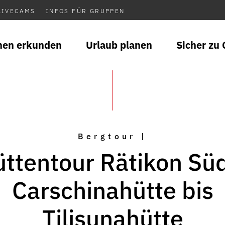
LIVECAMS
INFOS FÜR GRUPPEN
nen erkunden
Urlaub planen
Sicher zu 
Bergtour |
ttentour Rätikon Sü
Carschinahütte bis
Tilisunahütte