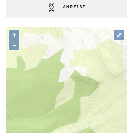
ANREISE
+
⤢
–