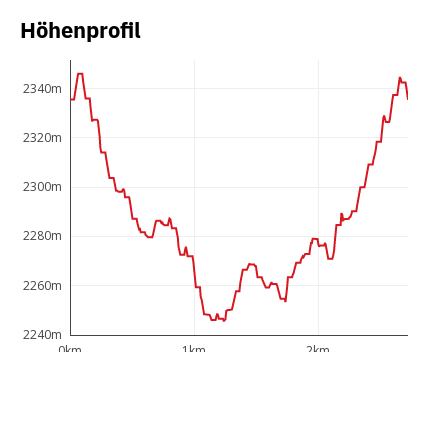
Höhenprofil
2340m
2320m
2300m
2280m
2260m
2240m
0km
1km
2km
Der neu inszenierte Winterwanderweg erstreckt sich
über das Sonnenplateau auf dem Rüfikopf und bringt