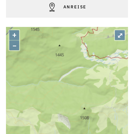
ANREISE
+
⤢
–