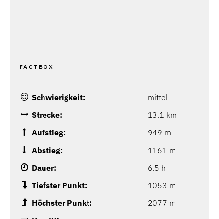
P
FACTBOX
Schwierigkeit:
mittel
Strecke:
13.1 km
Aufstieg:
949 m
Abstieg:
1161 m
Dauer:
6.5 h
Tiefster Punkt:
1053 m
Höchster Punkt:
2077 m