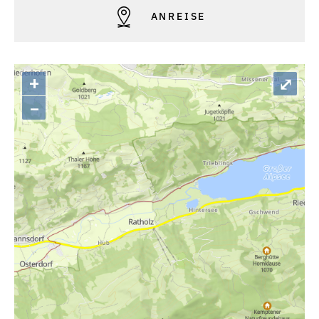
ANREISE
+
⤢
–