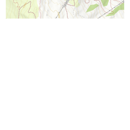
i
Höhenprofil
960m
940m
920m