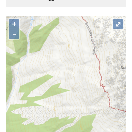
+
⤢
–