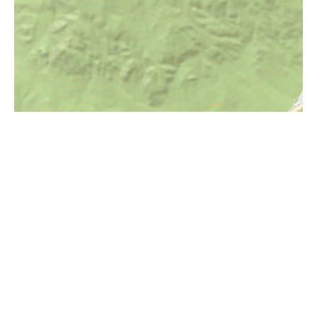
i
Höhenprofil
1450m
1400m