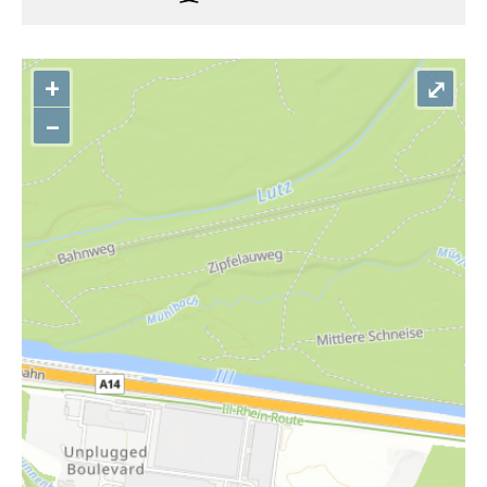
+
⤢
–