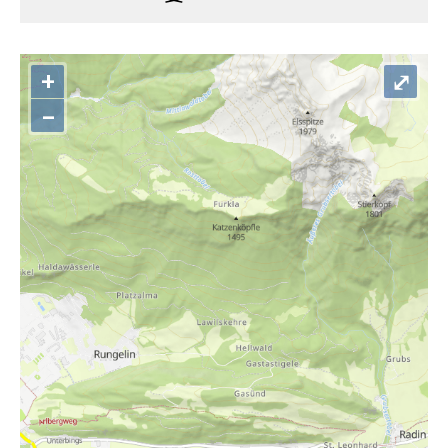
+
⤢
–