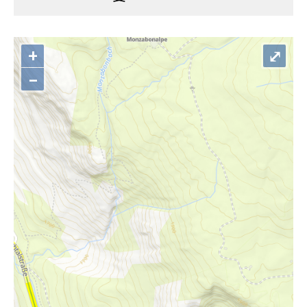
+
⤢
–