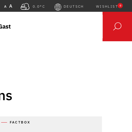
A
0
A
0.0°C
DEUTSCH
WISHLIST
Gast
ns
FACTBOX