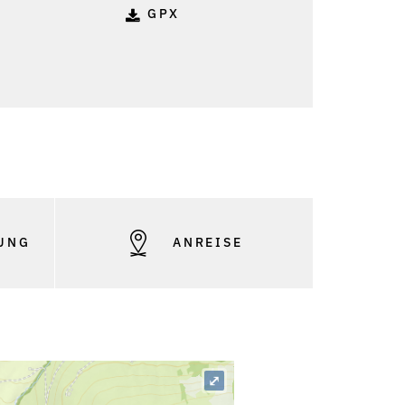
GPX
UNG
ANREISE
⤢