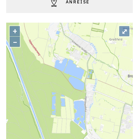
ANREISE
+
⤢
–