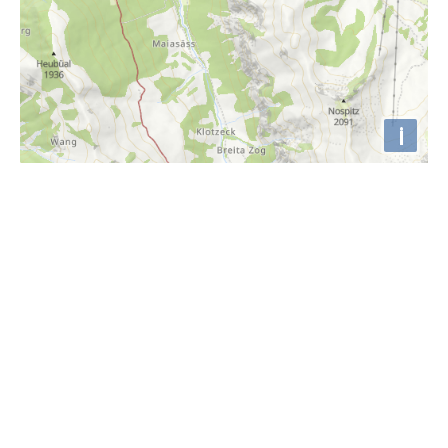
i
Höhenprofil
2000m
1800m
1600m
1400m
1200m