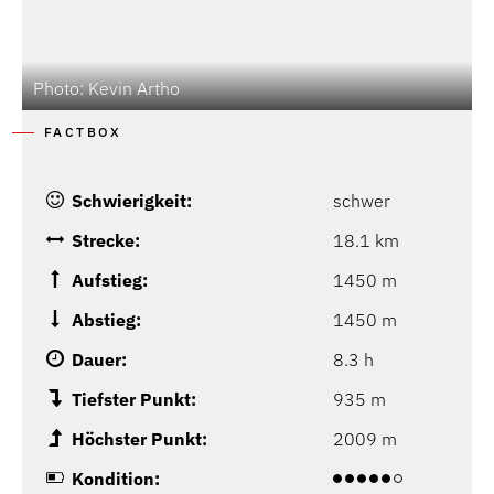
Photo: Kevin Artho
P
FACTBOX
Schwierigkeit:
schwer
Strecke:
18.1 km
Aufstieg:
1450 m
Abstieg:
1450 m
Dauer:
8.3 h
Tiefster Punkt:
935 m
Höchster Punkt:
2009 m
Kondition: