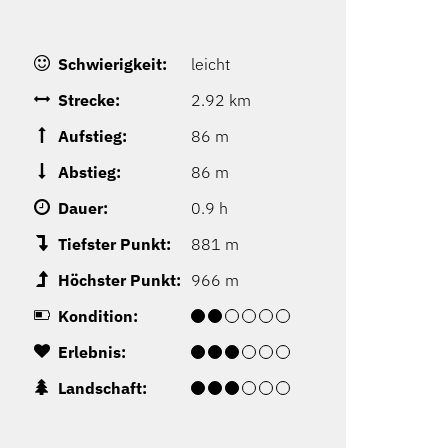
Schwierigkeit:
leicht
Strecke:
2.92 km
Aufstieg:
86 m
Abstieg:
86 m
Dauer:
0.9 h
Tiefster Punkt:
881 m
Höchster Punkt:
966 m
Kondition:
Erlebnis:
Landschaft: