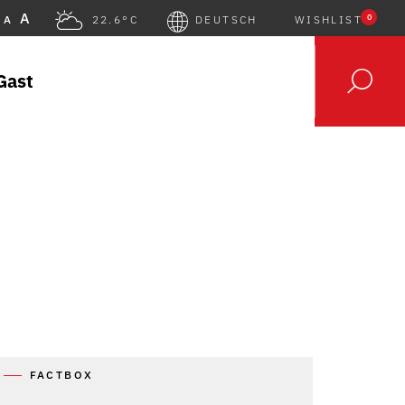
A
0
A
22.6°C
DEUTSCH
WISHLIST
Gast
FACTBOX