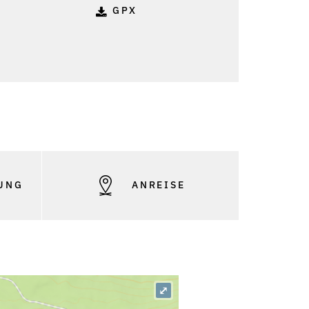
GPX
UNG
ANREISE
⤢