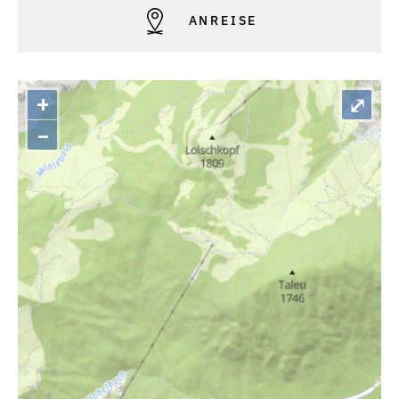
ANREISE
+
⤢
–