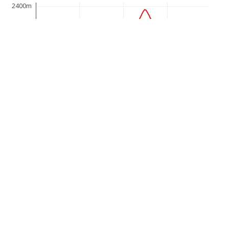
2400m
2200m
2000m
1800m
1600m
0km
2km
4km
6km
Schöne Bergwanderung zur Totalp Hütte mit tollen
Ausblicken auf den Lünersee und die umliegende
Bergwelt.