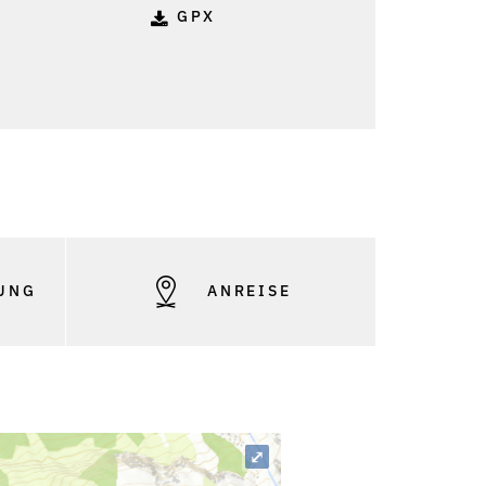
GPX
UNG
ANREISE
⤢