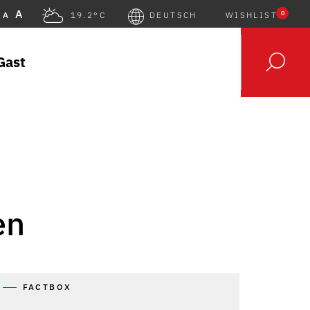
A
0
A
19.2°C
DEUTSCH
WISHLIST
Gast
en
FACTBOX