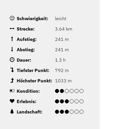
Schwierigkeit:
leicht
Strecke:
3.64 km
Aufstieg:
241 m
Abstieg:
241 m
Dauer:
1.3 h
Tiefster Punkt:
792 m
Höchster Punkt:
1033 m
Kondition:
Erlebnis:
Landschaft: