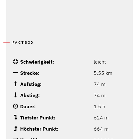
FACTBOX
Schwierigkeit:
leicht
Strecke:
5.55 km
Aufstieg:
74 m
Abstieg:
74 m
Dauer:
1.5 h
Tiefster Punkt:
624 m
Höchster Punkt:
664 m