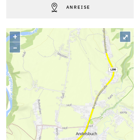
ANREISE
+
⤢
–