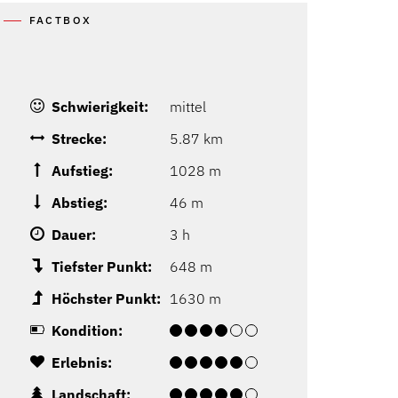
FACTBOX
Schwierigkeit:
mittel
Strecke:
5.87 km
Aufstieg:
1028 m
Abstieg:
46 m
Dauer:
3 h
Tiefster Punkt:
648 m
Höchster Punkt:
1630 m
Kondition:
Erlebnis:
Landschaft: