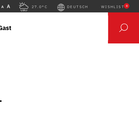
A
0
A
27.0°C
DEUTSCH
WISHLIST
Gast
–