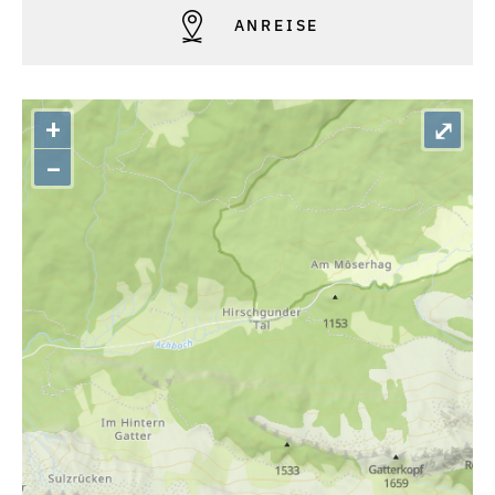
ANREISE
+
⤢
–