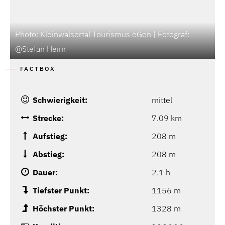
Photo: Kleinwalsertal Tourismus eGen | Fotograf:
@Stefan Heim
FACTBOX
Schwierigkeit:
mittel
Strecke:
7.09 km
Aufstieg:
208 m
Abstieg:
208 m
Dauer:
2.1 h
Tiefster Punkt:
1156 m
Höchster Punkt:
1328 m