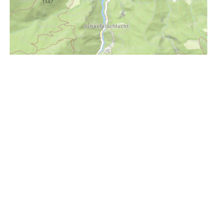
i
Höhenprofil
1000m