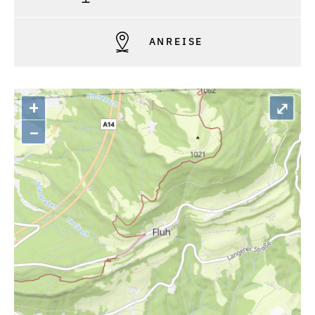
ANREISE
+
⤢
–