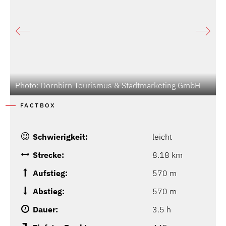
Photo: Dornbirn Tourismus & Stadtmarketing GmbH
P
FACTBOX
Schwierigkeit:
leicht
Strecke:
8.18 km
Aufstieg:
570 m
Abstieg:
570 m
Dauer:
3.5 h