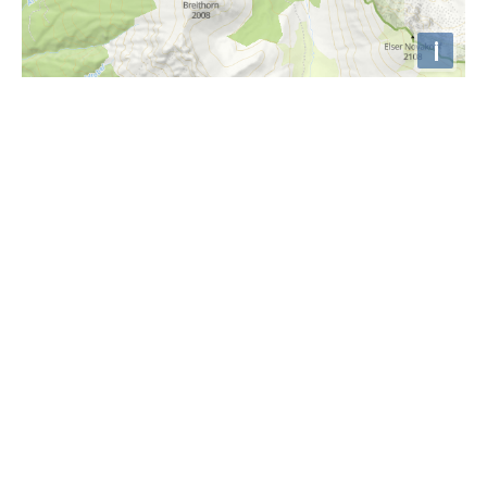
i
Höhenprofil
2000m
1900m
1800m
1700m
1600m
1500m
1400m
0km
2km
4km
6km
8km