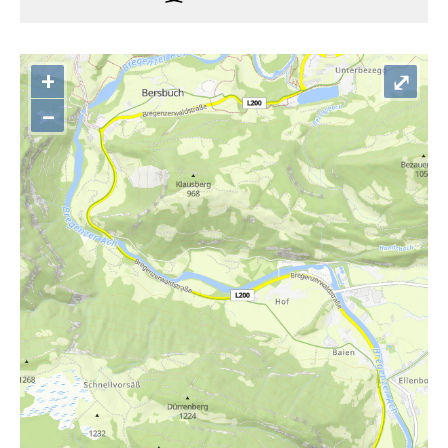
+
⤢
–