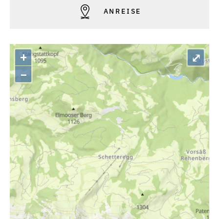
ANREISE
+
⤢
–