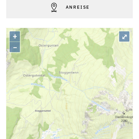
ANREISE
+
⤢
–