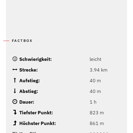
FACTBOX
Schwierigkeit:
leicht
Strecke:
3.94 km
Aufstieg:
40 m
Abstieg:
40 m
Dauer:
1 h
Tiefster Punkt:
823 m
Höchster Punkt:
861 m