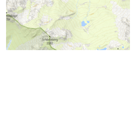
i
Höhenprofil
860m