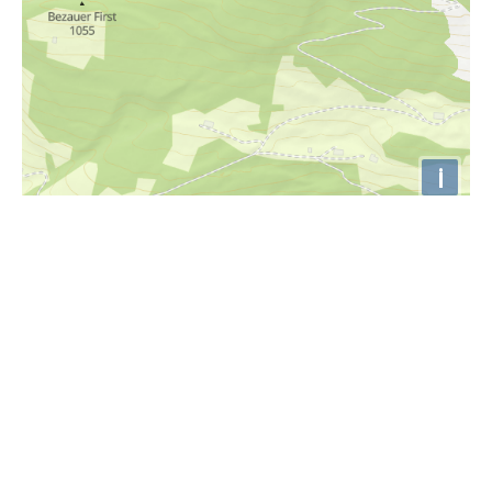
i
Höhenprofil
610m
600m
590m
580m